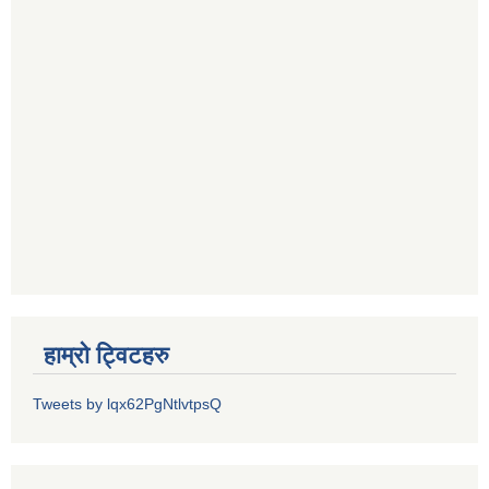
हाम्रो ट्विटहरु
Tweets by lqx62PgNtlvtpsQ