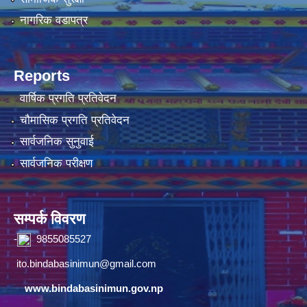
नागरिक वडापत्र
Reports
वार्षिक प्रगति प्रतिवेदन
चौमासिक प्रगति प्रतिवेदन
सार्वजनिक सुनुवाई
सार्वजनिक परीक्षण
सम्पर्क विवरण
-
9855085527
ito.bindabasinimun@gmail.com
www.bindabasinimun.gov.np