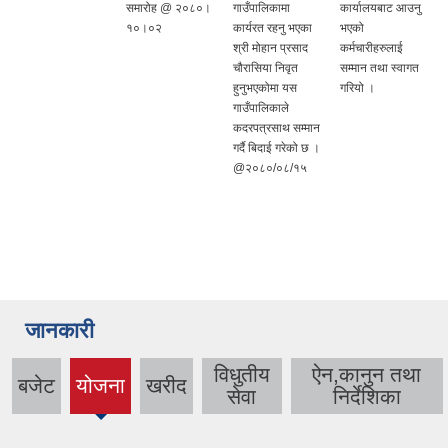
समारोह @ २०८०।
गाउँपालिकामा
कार्यालयबाट आउनु
१०।०२
कार्यरत रहनु भएका
भएको
श्री मोहान प्रसाद
कर्मचारीहरुलाई
चौरासिया निवृत
सम्मान तथा स्वागत
हुनुभएकोमा यस
गरियो ।
गाउँपालिकाले
कदरपत्रसाथ सम्मान
गर्दै बिदाई गरेको छ ।
@२०८०/०८/१५
जानकारी
विधुतीय
ऐन,कानुन तथा
बजेट
योजना
खरीद
(active
सेवा
निर्देशिका
tab)