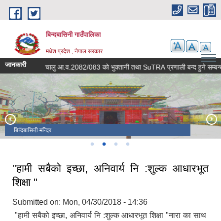
Skip to main content
बिन्दबासिनी गाउँपालिका
मधेश प्रदेश , नेपाल सरकार
जानकारी
ूचना ।
चालु आ.व.2082/083 को भुक्तानी तथा SuTRA प्रणाली बन्द हुने सम्बन्ध
शपत ग्रहण
बिन्दबासिनी मन्दिर
निमिया माई मन्दिर
बिन्दबासिनी मन्दिर
"हामी सबैको इच्छा, अनिवार्य नि :शुल्क आधारभूत
शिक्षा "
Submitted on:
Mon, 04/30/2018 - 14:36
"हामी सबैको इच्छा, अनिवार्य नि :शुल्क आधारभूत शिक्षा "नारा का साथ