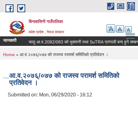
Skip to main content
बिन्दबासिनी गाउँपालिका
मधेश प्रदेश , नेपाल सरकार
जानकारी
सूचना ।
चालु आ.व.2082/083 को भुक्तानी तथा SuTRA प्रणाली बन्द हुने सम्बन
You are here
Home
» आ.व.२०७६्/०७७ को राजस्व परामर्श समितिको प्रतिवेदन ।
आ.व.२०७६्/०७७ को राजस्व परामर्श समितिको
प्रतिवेदन ।
Submitted on:
Mon, 06/29/2020 - 16:12