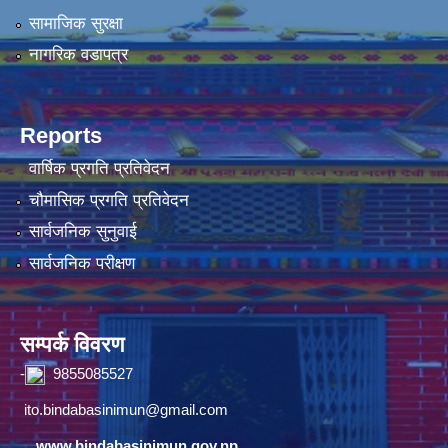
सामाजिक सुरक्षा
नागरिक वडापत्र
Reports
वार्षिक प्रगति प्रतिवेदन
चौमासिक प्रगति प्रतिवेदन
सार्वजनिक सुनुवाई
सार्वजनिक परीक्षण
सम्पर्क विवरण
-
9855085527
ito.bindabasinimun@gmail.com
www.bindabasinimun.gov.np