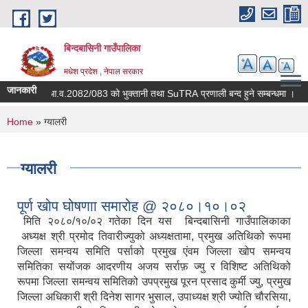
Skip to main content
बिन्दबासिनी गाउँपालिका
मधेश प्रदेश , नेपाल सरकार
जानकारी
चालु आ.व.2082/083 को भुक्तानी तथा SuTRA प्रणाली बन्द हुने सम्बन्धमा ।
राष
You are here
Home
» ग्यालरी
ग्यालरी
पूर्ण खोप घोषणाा समारोह @ २०८०।१०।०२
मिति २०८०/१०/०२ गतेका दिन यस बिन्दबासिनी गाउँपालिकाका
अध्यक्ष श्री प्रमोद तिवारीज्युको अध्यक्षतामा, प्रमुख अतिथिको रूपमा
जिल्ला समन्वय समिति पर्साको प्रमुख एंवम जिल्ला खोप समन्वय
समितिका सयोंजक आदरणीय अजय सर्राफ़ ज्यु र विशिष्ट अतिथिको
रूपमा जिल्ला समन्वय समितिको उपप्रमुख पूरन प्रसाद कुर्मी ज्यु, प्रमुख
जिल्ला अधिकारी श्री दिनेश सागर भुसाल, उपाध्यक्ष श्री ज्योति चौरसिया,