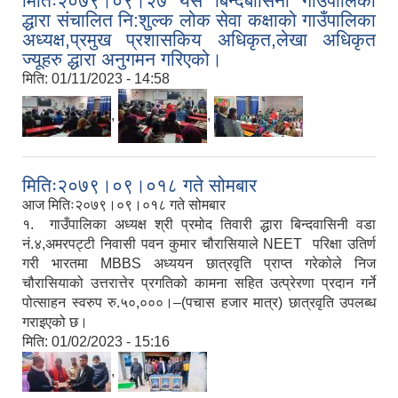
मितिः२०७९।०९।२७ यस बिन्दबासिनी गाउँपालिका
द्धारा संचालित नि:शुल्क लोक सेवा कक्षाको गाउँपालिका
अध्यक्ष,प्रमुख प्रशासकिय अधिकृत,लेखा अधिकृत
ज्यूहरु द्धारा अनुगमन गरिएको।
मिति:
01/11/2023 - 14:58
,
,
मितिः२०७९।०९।०१८ गते सोमबार
आज मितिः२०७९।०९।०१८ गते सोमबार
१. गाउँपालिका अध्यक्ष श्री प्रमोद तिवारी द्धारा बिन्दवासिनी वडा
नं.४,अमरपट्टी निवासी पवन कुमार चौरासियाले NEET परिक्षा उतिर्ण
गरी भारतमा MBBS अध्ययन छात्रवृति प्राप्त गरेकोले निज
चौरासियाको उत्तरात्तेर प्रगतिको कामना सहित उत्प्रेरणा प्रदान गर्ने
पोत्साहन स्वरुप रु.५०,०००।–(पचास हजार मात्र) छात्रवृति उपलब्ध
गराइएको छ।
मिति:
01/02/2023 - 15:16
,