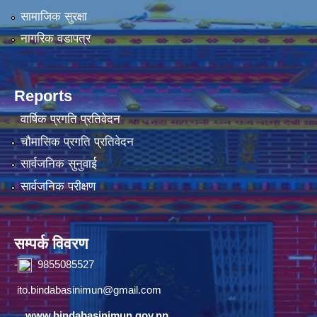
सामाजिक सुरक्षा
नागरिक वडापत्र
Reports
वार्षिक प्रगति प्रतिवेदन
चौमासिक प्रगति प्रतिवेदन
सार्वजनिक सुनुवाई
सार्वजनिक परीक्षण
सम्पर्क विवरण
-
9855085527
ito.bindabasinimun@gmail.com
www.bindabasinimun.gov.np