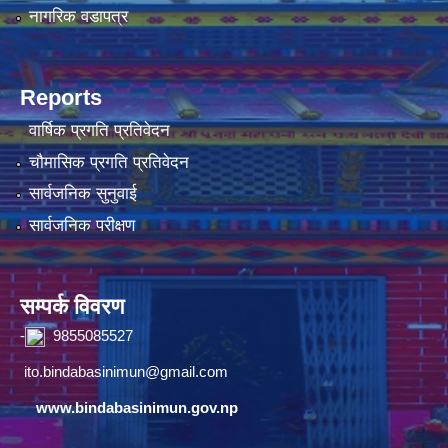
नागरिक वडापत्र
Reports
वार्षिक प्रगति प्रतिवेदन
चौमासिक प्रगति प्रतिवेदन
सार्वजनिक सुनुवाई
सार्वजनिक परीक्षण
सम्पर्क विवरण
-
9855085527
ito.bindabasinimun@gmail.com
www.bindabasinimun.gov.np