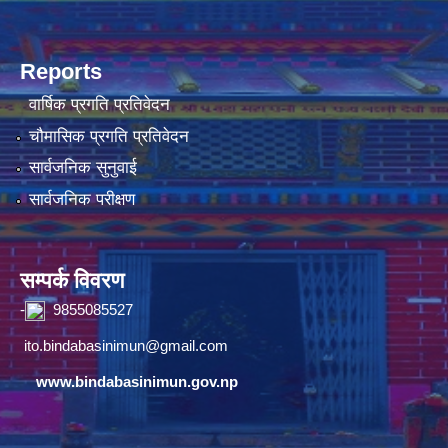
Reports
वार्षिक प्रगति प्रतिवेदन
चौमासिक प्रगति प्रतिवेदन
सार्वजनिक सुनुवाई
सार्वजनिक परीक्षण
सम्पर्क विवरण
-
9855085527
ito.bindabasinimun@gmail.com
www.bindabasinimun.gov.np