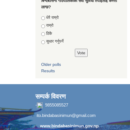
बिन्दबासिनी गाउँपालिकाको सेवा सुविधा तपाईलाई कस्तो
लाग्छ?
Choices
धेरै राम्रो
राम्रो
ठिकै
सुधार गर्नुपर्ने
Older polls
Results
सम्पर्क विवरण
-
9855085527
ito.bindabasinimun@gmail.com
www.bindabasinimun.gov.np