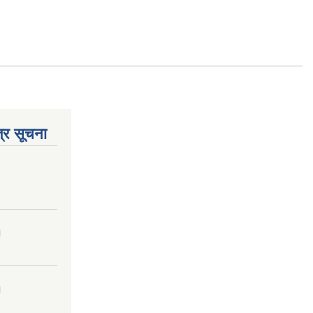
्र सूचना
।
।