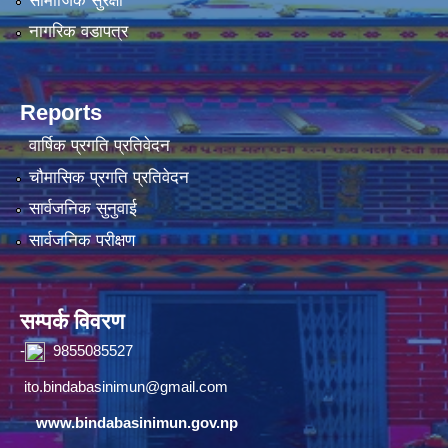
सामाजिक सुरक्षा
नागरिक वडापत्र
Reports
वार्षिक प्रगति प्रतिवेदन
चौमासिक प्रगति प्रतिवेदन
सार्वजनिक सुनुवाई
सार्वजनिक परीक्षण
सम्पर्क विवरण
-
9855085527
ito.bindabasinimun@gmail.com
www.bindabasinimun.gov.np