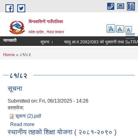
Skip to main content
बिन्दबासिनी गाउँपालिका
मधेश प्रदेश , नेपाल सरकार
जानकारी
सूचना ।
चालु
You are here
Home
» ८१/८२
८१/८२
सूचना
Submitted on:
Fri, 06/13/2025 - 14:26
दस्तावेज:
सूचना (2).pdf
Read more
about सूचना
स्थानीय तहकाे शिक्षा याेजना ( २०८१-२०९० )