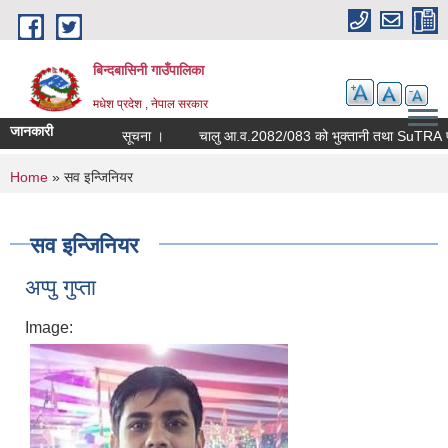
Skip to main content
बिन्दबासिनी गाउँपालिका
मधेश प्रदेश , नेपाल सरकार
जानकारी
सूचना ।
चालु आ.व.2082
You are here
Home
» सव इन्जिनियर
सव इन्जिनियर
अप्पु गुप्ता
Image: