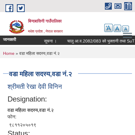
Skip to main content
बिन्दबासिनी गाउँपालिका
मधेश प्रदेश , नेपाल सरकार
जानकारी
सूचना ।
You are here
Home
» वडा महिला सदस्य,वडा नं.२
वडा महिला सदस्य,वडा नं.२
श्रीमती रेखा देवी विनिन
Designation:
वडा महिला सदस्य,वडा नं.२
फोन:
९८११२०५०१९
Status: