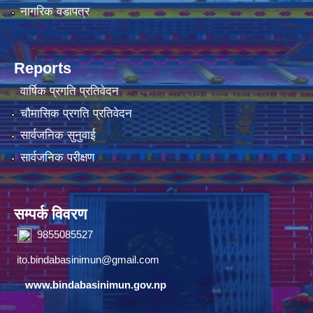
नागरिक वडापत्र
Reports
वार्षिक प्रगति प्रतिवेदन
चौमासिक प्रगति प्रतिवेदन
सार्वजनिक सुनुवाई
सार्वजनिक परीक्षण
सम्पर्क विवरण
-
9855085527
ito.bindabasinimun@gmail.com
www.bindabasinimun.gov.np