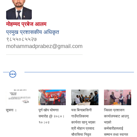
माेहम्मद प्रबेज आलम
प्रमुख प्रशासकीय अधिकृत
९८५५०८५५२७
mohammadprabez@gmail.com
सूचना ।
पूर्ण खोप घोषणाा
यस बिन्दबासिनी
जिल्ला प्रशासन
समारोह @ २०८०।
गाउँपालिकामा
कार्यालयबाट आउनु
१०।०२
कार्यरत रहनु भएका
भएको
श्री मोहान प्रसाद
कर्मचारीहरुलाई
चौरासिया निवृत
सम्मान तथा स्वागत