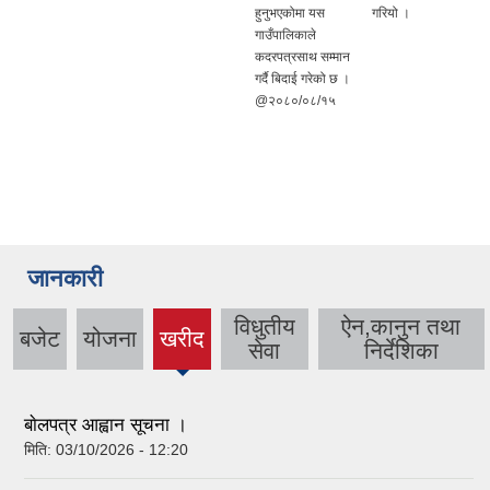
हुनुभएकोमा यस
गरियो ।
गाउँपालिकाले
कदरपत्रसाथ सम्मान
गर्दै बिदाई गरेको छ ।
@२०८०/०८/१५
जानकारी
विधुतीय
ऐन,कानुन तथा
बजेट
योजना
खरीद
(active
सेवा
निर्देशिका
tab)
बाेलपत्र आह्वान सूचना ।
मिति:
03/10/2026 - 12:20