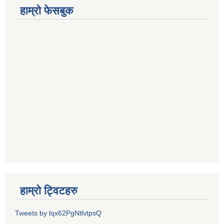
हाम्रो फेसबुक
हाम्रो ट्विटहरु
Tweets by lqx62PgNtlvtpsQ