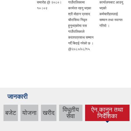
समारोह @ २०८०।
गाउँपालिकामा
कार्यालयबाट आउनु
१०।०२
कार्यरत रहनु भएका
भएको
श्री मोहान प्रसाद
कर्मचारीहरुलाई
चौरासिया निवृत
सम्मान तथा स्वागत
हुनुभएकोमा यस
गरियो ।
गाउँपालिकाले
कदरपत्रसाथ सम्मान
गर्दै बिदाई गरेको छ ।
@२०८०/०८/१५
जानकारी
विधुतीय
ऐन,कानुन तथा
बजेट
योजना
खरीद
(active tab)
सेवा
निर्देशिका