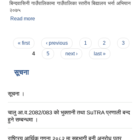
बिन्दवासिनी गाउँपालिकामा गाउँपालिका स्तरीय बिद्यालय भर्ना अभियान
२०७५
Read more
about "हामी सबैको इच्छा, अनिवार्य नि :शुल्क आधारभूत
शिक्षा "
Pages
« first
‹ previous
1
2
3
4
5
next ›
last »
सूचना
सूचना ।
चालु आ.व.2082/083 को भुक्तानी तथा SuTRA प्रणाली बन्द
हुने सम्बन्धमा ।
राष्ट्रिय आर्थिक गणना २०८२ मा सहभागी बनी अनुराेध पत्र