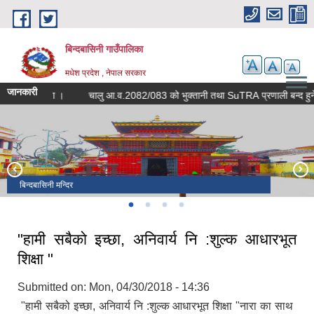
Skip to main content
बिन्दबासिनी गाउँपालिका
मधेश प्रदेश , नेपाल सरकार
जानकारी
सूचना ।
चालु आ.व.2082/083 को भुक्तानी तथा SuTRA प्रणाली बन्द
शपत ग्रहण
बिन्दबासिनी मन्दिर
निमिया माई मन्दिर
बिन्दबासिनी मन्दिर
"हामी सबैको इच्छा, अनिवार्य नि :शुल्क आधारभूत
शिक्षा "
Submitted on:
Mon, 04/30/2018 - 14:36
"हामी सबैको इच्छा, अनिवार्य नि :शुल्क आधारभूत शिक्षा "नारा का साथ